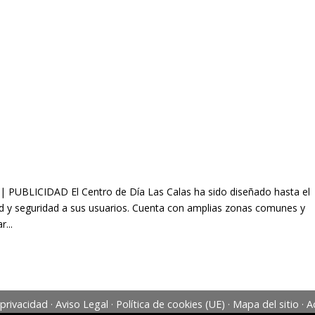
BLICIDAD El Centro de Día Las Calas ha sido diseñado hasta el
d y seguridad a sus usuarios. Cuenta con amplias zonas comunes y
...
 privacidad
·
Aviso Legal
·
Política de cookies (UE)
·
Mapa del sitio
·
A