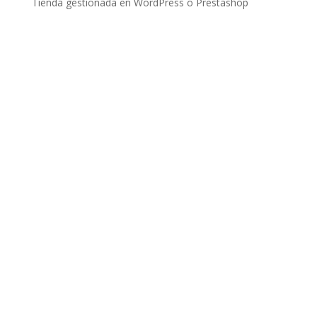
Tienda gestionada en WordPress o Prestashop
¿QUIERES
COMENZAR UN
NUEVO
PROYECTO?
PREGÚNTANOS!